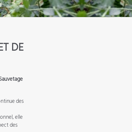
ET DE
 Sauvetage
ontinue des
nnel, elle
pect des