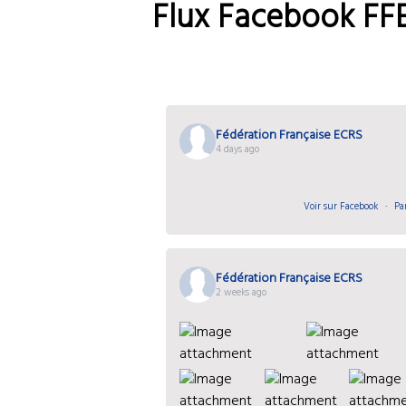
Flux Facebook FF
Fédération Française ECRS
4 days ago
Voir sur Facebook
·
Pa
Fédération Française ECRS
2 weeks ago