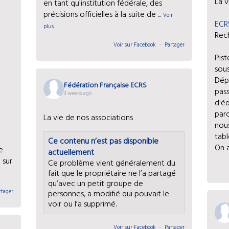
La v
en tant qu'institution fédérale, des
précisions officielles à la suite de
...
Voir
ECR
plus
Rec
Voir sur Facebook
·
Partager
Pist
sous
Dép
Fédération Française ECRS
pass
3 weeks ago
d'éq
par
La vie de nos associations
nou
tabl
Ce contenu n’est pas disponible
On a
e
actuellement
 sur
Ce problème vient généralement du
fait que le propriétaire ne l’a partagé
qu’avec un petit groupe de
rtager
personnes, a modifié qui pouvait le
voir ou l’a supprimé.
Voir sur Facebook
·
Partager