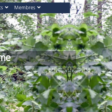
ts
Membres
mme