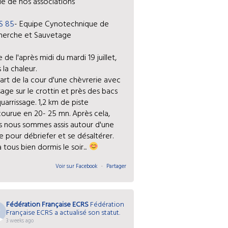
ie de nos associations
S 85
- Equipe Cynotechnique de
herche et Sauvetage
e de l'après midi du mardi 19 juillet,
 la chaleur.
art de la cour d'une chèvrerie avec
age sur le crottin et près des bacs
uarrissage. 1,2 km de piste
courue en 20- 25 mn. Après cela,
s nous sommes assis autour d'une
e pour débriefer et se désaltérer.
 tous bien dormis le soir...
Voir sur Facebook
·
Partager
Fédération Française ECRS
Fédération
Française ECRS a actualisé son statut.
3 weeks ago