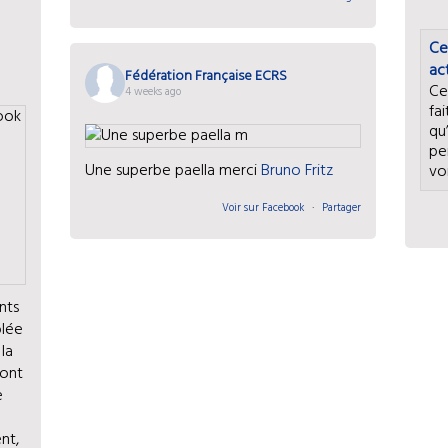
Ce
ac
Fédération Française ECRS
Ce
4 weeks ago
fa
qu
pe
Une superbe paella merci
Bruno Fritz
vo
Voir sur Facebook
·
Partager
ents
blée
 la
sont
e
nt,