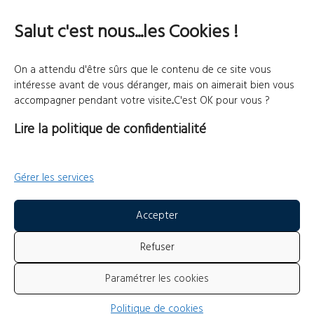
Nos ECRS
Salut c'est nous...les Cookies !
Les ECRS affiliées à la FFECRS interviennent lors de la recherche de
personnes disparues dans leurs départements respectifs de jour comme
On a attendu d'être sûrs que le contenu de ce site vous
de nuit. Elles travaillent conjointement avec les personnels engagés par
intéresse avant de vous déranger, mais on aimerait bien vous
l’administration ainsi que les familles concernées.
accompagner pendant votre visite...C'est OK pour vous ?
Découvrons ensemble leurs missions, valeurs!
Lire la politique de confidentialité
Fédération Française d'Equipes Cynotechniques de Recherche et
Gérer les services
Sauvetage - 2025
Accepter
Gestions des cookies
Refuser
Mentions légales
Paramétrer les cookies
Politique de cookies